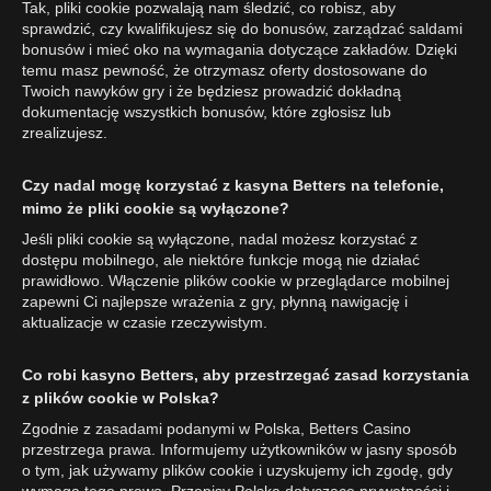
Tak, pliki cookie pozwalają nam śledzić, co robisz, aby
sprawdzić, czy kwalifikujesz się do bonusów, zarządzać saldami
bonusów i mieć oko na wymagania dotyczące zakładów. Dzięki
temu masz pewność, że otrzymasz oferty dostosowane do
Twoich nawyków gry i że będziesz prowadzić dokładną
dokumentację wszystkich bonusów, które zgłosisz lub
zrealizujesz.
Czy nadal mogę korzystać z kasyna Betters na telefonie,
mimo że pliki cookie są wyłączone?
Jeśli pliki cookie są wyłączone, nadal możesz korzystać z
dostępu mobilnego, ale niektóre funkcje mogą nie działać
prawidłowo. Włączenie plików cookie w przeglądarce mobilnej
zapewni Ci najlepsze wrażenia z gry, płynną nawigację i
aktualizacje w czasie rzeczywistym.
Co robi kasyno Betters, aby przestrzegać zasad korzystania
z plików cookie w Polska?
Zgodnie z zasadami podanymi w Polska, Betters Casino
przestrzega prawa. Informujemy użytkowników w jasny sposób
o tym, jak używamy plików cookie i uzyskujemy ich zgodę, gdy