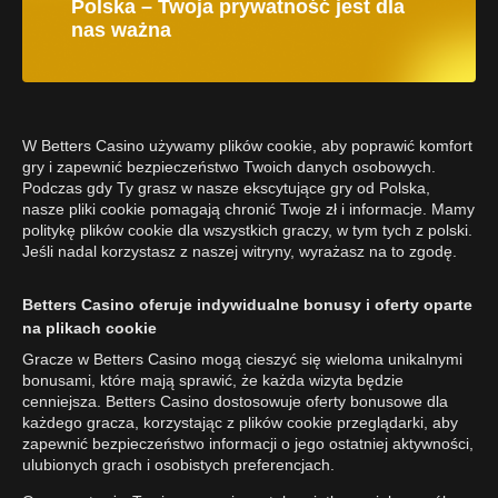
Polska – Twoja prywatność jest dla
nas ważna
W Betters Casino używamy plików cookie, aby poprawić komfort
gry i zapewnić bezpieczeństwo Twoich danych osobowych.
Podczas gdy Ty grasz w nasze ekscytujące gry od Polska,
nasze pliki cookie pomagają chronić Twoje zł i informacje. Mamy
politykę plików cookie dla wszystkich graczy, w tym tych z polski.
Jeśli nadal korzystasz z naszej witryny, wyrażasz na to zgodę.
Betters Casino oferuje indywidualne bonusy i oferty oparte
na plikach cookie
Gracze w Betters Casino mogą cieszyć się wieloma unikalnymi
bonusami, które mają sprawić, że każda wizyta będzie
cenniejsza. Betters Casino dostosowuje oferty bonusowe dla
każdego gracza, korzystając z plików cookie przeglądarki, aby
zapewnić bezpieczeństwo informacji o jego ostatniej aktywności,
ulubionych grach i osobistych preferencjach.