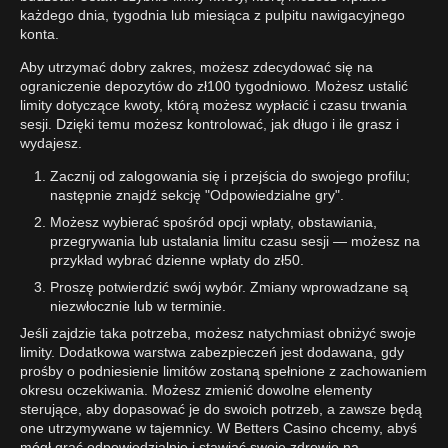
każdego dnia, tygodnia lub miesiąca z pulpitu nawigacyjnego
konta.
Aby utrzymać dobry zakres, możesz zdecydować się na
ograniczenie depozytów do zł100 tygodniowo. Możesz ustalić
limity dotyczące kwoty, którą możesz wypłacić i czasu trwania
sesji. Dzięki temu możesz kontrolować, jak długo i ile grasz i
wydajesz.
Zacznij od zalogowania się i przejścia do swojego profilu;
następnie znajdź sekcję "Odpowiedzialne gry".
Możesz wybierać spośród opcji wpłaty, obstawiania,
przegrywania lub ustalania limitu czasu sesji — możesz na
przykład wybrać dzienne wpłaty do zł50.
Proszę potwierdzić swój wybór. Zmiany wprowadzane są
niezwłocznie lub w terminie.
Jeśli zajdzie taka potrzeba, możesz natychmiast obniżyć swoje
limity. Dodatkowa warstwa zabezpieczeń jest dodawana, gdy
prośby o podniesienie limitów zostaną spełnione z zachowaniem
okresu oczekiwania. Możesz zmienić dowolne elementy
sterujące, aby dopasować je do swoich potrzeb, a zawsze będą
one utrzymywane w tajemnicy. W Betters Casino chcemy, abyś
mógł grać odpowiedzialnie i stawiać swoje zdrowie na