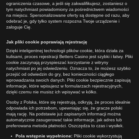
ograniczenia czasowe, a jeśli się zakwalifikujesz, zostaniesz o
tym natychmiast powiadomiony za pośrednictwem wiadomości
na miejscu. Spersonalizowane oferty są dostępne od razu, aby
odebrać je, gdy tylko system rozpozna Twoje urządzenie i
zaloguje Cię.
Jak pliki cookie poprawiają rejestrację
Dzięki inteligentnej technologii plików cookie, która działa za
kulisami, proces rejestracji Betters Casino jest szybki i łatwy. Pliki
cookie zaczynają przyspieszać korzystanie z witryny
natychmiast po jej odwiedzeniu. Oznacza to, że możesz szybko
przejść od odwiedzin do gry, bez konieczności ciągłego
wprowadzania swoich danych. Pliki cookie bezpiecznie zapisują
informacje, które wpisujesz w formularzach rejestracyjnych,
dzięki czemu nie musisz ich wpisywać w kółko.
Osoby z Polska, które się rejestrują, odkryją, że proces idealnie
odpowiada ich potrzebom, upewniając się, że gracze polski
mają rację. Na podstawie już zapisanych informacji można
automatycznie zasugerować takie informacje, jak adres lub
preferowana metoda płatności. Oszczędza to czas i wysiłek.
Pola wstępnie wypełnione:
Pliki cookie wykorzystują