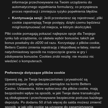
informacje przechowywane na Twoim urządzeniu do
automatycznego wypełniania formularzy, co przyspiesza
proces rejestracji i zmniejsza ryzyko popełnienia błędów.
Kontynuacja sesji:
Jeśli przestaniesz się rejestrować, pliki
cookie zapamiętają Twoje postępy, dzięki czemu będziesz
mógł kontynuować od miejsca, w którym skończyłeś.
Pliki cookie pomagają pokazać najlepsze opcje dla Twojego
rynku lub urządzenia, co ułatwia wybór bonusów, takich jak
bonus powitalny do zł200 od razu. Korzystając z plików cookie,
Betters Casino zmienia rejestrację z kłopotliwej w łatwy, niemal
natychmiastowy sposób na rozpoczęcie grania w gry i
zdobywania bonusów. Cookies zrobi resztę; nie musisz nic
wiedzieć o komputerach.
Preferencje dotyczące plików cookie
Upewnij się, że Twoje bezpieczeństwo i prywatność są
przestrzegane, gdy wpłacasz pieniądze na konto Betters
Casino. Ustawienia, które wybierzesz dla plików cookie, mają
bezpośredni wpływ na sposób, w jaki Twoje dane transakcyjne
są obsługiwane i przechowywane bezpiecznie podczas każdego
depozytu. Po dodaniu 50 zł lub więcej do salda możesz zmienić
sposób, w jaki pliki cookie są używane do zapamiętywania