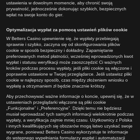
ustawienia w dowolnym momencie, aby chronić swoją
prywatność, jednocześnie dokonując szybkich, bezpiecznych
wpłat na swoje konto do gier.
Optymalizacja wypłat za pomocą ustawień plików cookie
W Betters Casino upewnienie się, że wypłaty przebiegają
sprawnie i szybko, zaczyna się od skonfigurowania plików
cookie w sposób bezpieczny i dokładny. Zapamiętanie
preferowanych metod płatności, wcześniej wprowadzonych kwot
wypłat i statusu weryfikacji może zaoszczędzić Ci ważnych
kroków podczas procesu wypłaty, jeśli pliki cookie są włączone i
poprawnie ustawione w Twojej przeglądarce. Jeśli ustawisz pliki
cookie w najlepszy sposób, czas między złożeniem wniosku o
wypłatę a otrzymaniem zł będzie znacznie krótszy.
Aby przechowywać ważne informacje o koncie, upewnij się, że w
ustawieniach przeglądarki włączone są pliki cookie
„Funkcjonalne” i „Preferencyjne”. Dzięki temu nie będziesz
musiał wprowadzać tych samych informacji wielokrotnie podczas
wypłaty, a weryfikacja zajmie mniej czasu. Użytkownicy z Polska
i innych kwalifikujących się obszarów mogą łatwo uzyskać swoje
wygrane, ponieważ Betters Casino wykorzystuje te informacje
do wstępnego wypełniania formularzy wypłat i automatyzacji