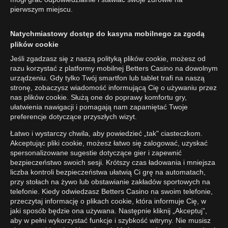
pierwszym miejscu.
Natychmiastowy dostęp do kasyna mobilnego za zgodą
plików cookie
Jeśli zgadzasz się z naszą polityką plików cookie, możesz od
razu korzystać z platformy mobilnej Betters Casino na dowolnym
urządzeniu. Gdy tylko Twój smartfon lub tablet trafi na naszą
stronę, zobaczysz wiadomość informującą Cię o używaniu przez
nas plików cookie. Służą one do poprawy komfortu gry,
ułatwienia nawigacji i pomagają nam zapamiętać Twoje
preferencje dotyczące przyszłych wizyt.
Łatwo i wystarczy chwila, aby powiedzieć „tak" ciasteczkom.
Akceptując pliki cookie, możesz łatwo się zalogować, uzyskać
spersonalizowane sugestie dotyczące gier i zapewnić
bezpieczeństwo swoich sesji. Krótszy czas ładowania i mniejsza
liczba kontroli bezpieczeństwa ułatwią Ci grę na automatach,
przy stołach na żywo lub obstawianie zakładów sportowych na
telefonie. Kiedy odwiedzasz Betters Casino na swoim telefonie,
przeczytaj informację o plikach cookie, która informuje Cię, w
jaki sposób będzie ona używana. Następnie kliknij „Akceptuj”,
aby w pełni wykorzystać funkcje i szybkość witryny. Nie musisz