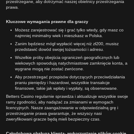
przestrzegane, aby dotrzymać naszej obietnicy przestrzegania
prawa.
Kluczowe wymagania prawne dla graczy
Możesz zarejestrować się i grać tylko wtedy, gdy masz co
najmniej minimalny wiek i mieszkasz w Polska.
Zanim będziesz mógł wypłacić więcej niż zł200, musisz
przedstawić dowód swojej tożsamości i adresu.
Wszelkie próby obejścia ograniczeń geograficznych lub
wiekowych spowodują natychmiastowe zamknięcie konta, a
wygrane mogą nie zostać zwrócone.
Aby przestrzegać przepisów dotyczących przeciwdziałania
praniu pieniędzy i hazardowi, wszystkie transakcje
finansowe, takie jak wpłaty i wypłaty, są obserwowane.
Betters Casino regularnie sprawdza i aktualizuje wszystkie swoje
ramy zgodności, aby nadążać za zmianami w wymogach
licencyjnych. Nasze zaangażowanie w odpowiedzialną grę i
przestrzeganie prawa gwarantuje, że wszyscy nasi
zweryfikowani gracze będą mieli bezpieczny czas.
Całodobowa obsługa klienta- wykorzystanie plików cookie