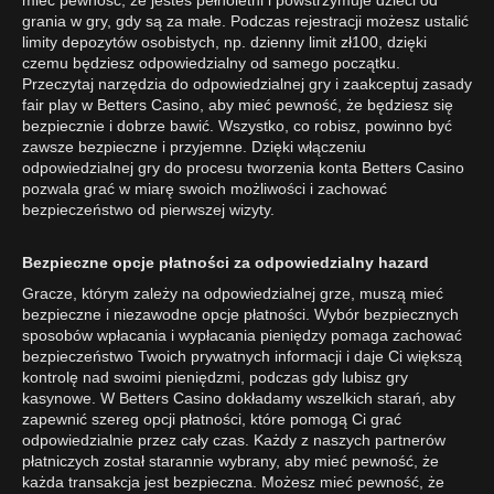
mieć pewność, że jesteś pełnoletni i powstrzymuje dzieci od
grania w gry, gdy są za małe. Podczas rejestracji możesz ustalić
limity depozytów osobistych, np. dzienny limit zł100, dzięki
czemu będziesz odpowiedzialny od samego początku.
Przeczytaj narzędzia do odpowiedzialnej gry i zaakceptuj zasady
fair play w Betters Casino, aby mieć pewność, że będziesz się
bezpiecznie i dobrze bawić. Wszystko, co robisz, powinno być
zawsze bezpieczne i przyjemne. Dzięki włączeniu
odpowiedzialnej gry do procesu tworzenia konta Betters Casino
pozwala grać w miarę swoich możliwości i zachować
bezpieczeństwo od pierwszej wizyty.
Bezpieczne opcje płatności za odpowiedzialny hazard
Gracze, którym zależy na odpowiedzialnej grze, muszą mieć
bezpieczne i niezawodne opcje płatności. Wybór bezpiecznych
sposobów wpłacania i wypłacania pieniędzy pomaga zachować
bezpieczeństwo Twoich prywatnych informacji i daje Ci większą
kontrolę nad swoimi pieniędzmi, podczas gdy lubisz gry
kasynowe. W Betters Casino dokładamy wszelkich starań, aby
zapewnić szereg opcji płatności, które pomogą Ci grać
odpowiedzialnie przez cały czas. Każdy z naszych partnerów
płatniczych został starannie wybrany, aby mieć pewność, że
każda transakcja jest bezpieczna. Możesz mieć pewność, że