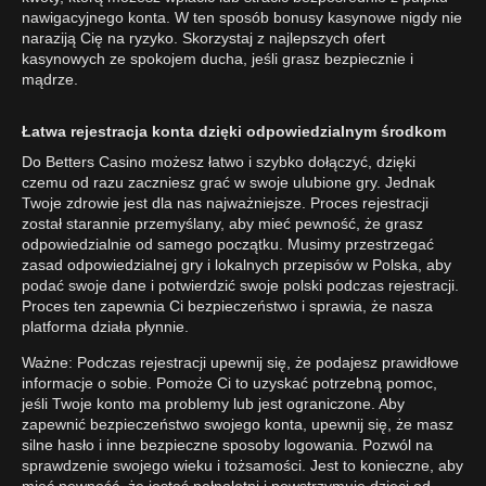
nawigacyjnego konta. W ten sposób bonusy kasynowe nigdy nie
naraziją Cię na ryzyko. Skorzystaj z najlepszych ofert
kasynowych ze spokojem ducha, jeśli grasz bezpiecznie i
mądrze.
Łatwa rejestracja konta dzięki odpowiedzialnym środkom
Do Betters Casino możesz łatwo i szybko dołączyć, dzięki
czemu od razu zaczniesz grać w swoje ulubione gry. Jednak
Twoje zdrowie jest dla nas najważniejsze. Proces rejestracji
został starannie przemyślany, aby mieć pewność, że grasz
odpowiedzialnie od samego początku. Musimy przestrzegać
zasad odpowiedzialnej gry i lokalnych przepisów w Polska, aby
podać swoje dane i potwierdzić swoje polski podczas rejestracji.
Proces ten zapewnia Ci bezpieczeństwo i sprawia, że nasza
platforma działa płynnie.
Ważne: Podczas rejestracji upewnij się, że podajesz prawidłowe
informacje o sobie. Pomoże Ci to uzyskać potrzebną pomoc,
jeśli Twoje konto ma problemy lub jest ograniczone. Aby
zapewnić bezpieczeństwo swojego konta, upewnij się, że masz
silne hasło i inne bezpieczne sposoby logowania. Pozwól na
sprawdzenie swojego wieku i tożsamości. Jest to konieczne, aby