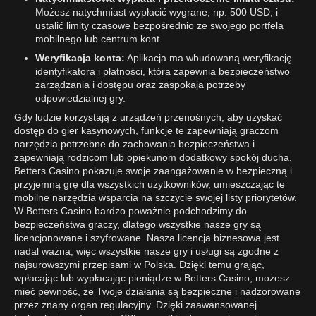
Możesz natychmiast wypłacić wygrane, np. 500 USD, i
ustalić limity czasowe bezpośrednio ze swojego portfela
mobilnego lub centrum kont.
Weryfikacja konta:
Aplikacja ma wbudowaną weryfikację
identyfikatora i płatności, która zapewnia bezpieczeństwo
zarządzania i dostępu oraz zaspokaja potrzeby
odpowiedzialnej gry.
Gdy ludzie korzystają z urządzeń przenośnych, aby uzyskać
dostęp do gier kasynowych, funkcje te zapewniają graczom
narzędzia potrzebne do zachowania bezpieczeństwa i
zapewniają rodzicom lub opiekunom dodatkowy spokój ducha.
Betters Casino pokazuje swoje zaangażowanie w bezpieczną i
przyjemną grę dla wszystkich użytkowników, umieszczając te
mobilne narzędzia wsparcia na szczycie swojej listy priorytetów.
W Betters Casino bardzo poważnie podchodzimy do
bezpieczeństwa graczy, dlatego wszystkie nasze gry są
licencjonowane i szyfrowane. Nasza licencja biznesowa jest
nadal ważna, więc wszystkie nasze gry i usługi są zgodne z
najsurowszymi przepisami w Polska. Dzięki temu grając,
wpłacając lub wypłacając pieniądze w Betters Casino, możesz
mieć pewność, że Twoje działania są bezpieczne i nadzorowane
przez znany organ regulacyjny. Dzięki zaawansowanej