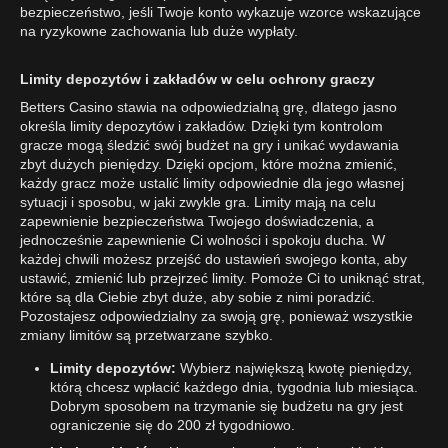
bezpieczeństwo, jeśli Twoje konto wykazuje wzorce wskazujące
na ryzykowne zachowania lub duże wypłaty.
Limity depozytów i zakładów w celu ochrony graczy
Betters Casino stawia na odpowiedzialną grę, dlatego jasno
określa limity depozytów i zakładów. Dzięki tym kontrolom
gracze mogą śledzić swój budżet na gry i unikać wydawania
zbyt dużych pieniędzy. Dzięki opcjom, które można zmienić,
każdy gracz może ustalić limity odpowiednie dla jego własnej
sytuacji i sposobu, w jaki zwykle gra. Limity mają na celu
zapewnienie bezpieczeństwa Twojego doświadczenia, a
jednocześnie zapewnienie Ci wolności i spokoju ducha. W
każdej chwili możesz przejść do ustawień swojego konta, aby
ustawić, zmienić lub przejrzeć limity. Pomoże Ci to uniknąć strat,
które są dla Ciebie zbyt duże, aby sobie z nimi poradzić.
Pozostajesz odpowiedzialny za swoją grę, ponieważ wszystkie
zmiany limitów są przetwarzane szybko.
Limity depozytów:
Wybierz największą kwotę pieniędzy,
którą chcesz wpłacić każdego dnia, tygodnia lub miesiąca.
Dobrym sposobem na trzymanie się budżetu na gry jest
ograniczenie się do 200 zł tygodniowo.