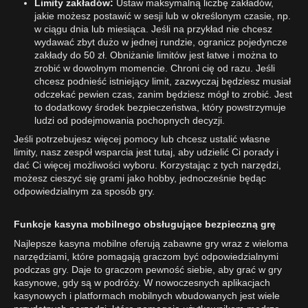
Limity zakładów:
Ustaw maksymalną liczbę zakładów,
jakie możesz postawić w sesji lub w określonym czasie, np.
w ciągu dnia lub miesiąca. Jeśli na przykład nie chcesz
wydawać zbyt dużo w jednej rundzie, ogranicz pojedyncze
zakłady do 50 zł. Obniżanie limitów jest łatwe i można to
zrobić w dowolnym momencie. Chroni cię od razu. Jeśli
chcesz podnieść istniejący limit, zazwyczaj będziesz musiał
odczekać pewien czas, zanim będziesz mógł to zrobić. Jest
to dodatkowy środek bezpieczeństwa, który powstrzymuje
ludzi od podejmowania pochopnych decyzji.
Jeśli potrzebujesz więcej pomocy lub chcesz ustalić własne
limity, nasz zespół wsparcia jest tutaj, aby udzielić Ci porady i
dać Ci więcej możliwości wyboru. Korzystając z tych narzędzi,
możesz cieszyć się grami jako hobby, jednocześnie będąc
odpowiedzialnym za sposób gry.
Funkcje kasyna mobilnego obsługujące bezpieczną grę
Najlepsze kasyna mobilne oferują zabawne gry wraz z wieloma
narzędziami, które pomagają graczom być odpowiedzialnymi
podczas gry. Daje to graczom pewność siebie, aby grać w gry
kasynowe, gdy są w podróży. W nowoczesnych aplikacjach
kasynowych i platformach mobilnych wbudowanych jest wiele