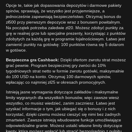
Opcje te, takie jak dopasowania depozytów i darmowe pakiety
spinów, sprawiają, że wszystko jest przyjemniejsze, a
jednocześnie zapewniają bezpieczeństwo. Otrzymaj bonus do
zł500 przy pierwszym depozycie wraz z bonusem powitalnym.
Na początek potrzeba zaledwie zł20. Możesz zdobyć punkty za
grę w realnej grze lub specjalne prezenty, korzystając z punktów
zdobytych za każdą grę w programie lojalnościowym. Łatwo jest
zamienić punkty na gotówkę: 100 punktów równa się 5 dolarom
w gotówce.
Bezpieczna gra Cashback:
Dzięki ofertom zwrotu strat możesz
grać pewnie. Program bezpiecznej gry zwróci do 10%
tygodniowych strat netto w formie zwrotu gotówki, maksymalnie
do 100 USD na konto. Otrzymaj 100 darmowych spinów,
wpłacając co najmniej zł25 w okresach promocyjnych.
Istnieją jasne wymagania dotyczące zakładów i maksymalne
limity wygranych dla wszystkich bonusów, więc zawsze wiesz
wszystko, co musisz wiedzieć, zanim zaczniesz. Łatwo jest
uzyskać informacje o tym, jak ubiegać się o bonusy i z nich
korzystać, dzięki czemu możesz cieszyć się nimi bez żadnych
zmartwień. Zawsze istnieją wbudowane funkcje umożliwiające
odpowiedzialne granie. Możesz ustalić własne limity dotyczące
kwoty, którą możesz wpłacić lub stracić bezpośrednio z pulpitu