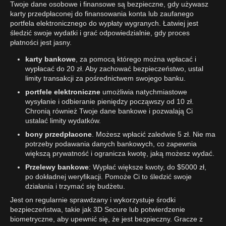
Twoje dane osobowe i finansowe są bezpieczne, gdy używasz
karty przedpłaconej do finansowania konta lub zaufanego
portfela elektronicznego do wypłaty wygranych. Łatwiej jest
śledzić swoje wydatki i grać odpowiedzialnie, gdy proces
płatności jest jasny.
karty bankowe
, za pomocą którego można wpłacać i
wypłacać do 20 zł. Aby zachować bezpieczeństwo, ustal
limity transakcji za pośrednictwem swojego banku.
portfele elektroniczne
umożliwia natychmiastowe
wysyłanie i odbieranie pieniędzy począwszy od 10 zł.
Chronią również Twoje dane bankowe i pozwalają Ci
ustalać limity wydatków.
bony przedpłacone
. Możesz wpłacić zaledwie 5 zł. Nie ma
potrzeby podawania danych bankowych, co zapewnia
większą prywatność i ogranicza kwotę, jaką możesz wydać.
Przelewy bankowe
: Wypłać większe kwoty, do $5000 zł,
po dokładnej weryfikacji. Pomoże Ci to śledzić swoje
działania i trzymać się budżetu.
Jest on regularnie sprawdzany i wykorzystuje środki
bezpieczeństwa, takie jak 3D Secure lub potwierdzenie
biometryczne, aby upewnić się, że jest bezpieczny. Gracze z